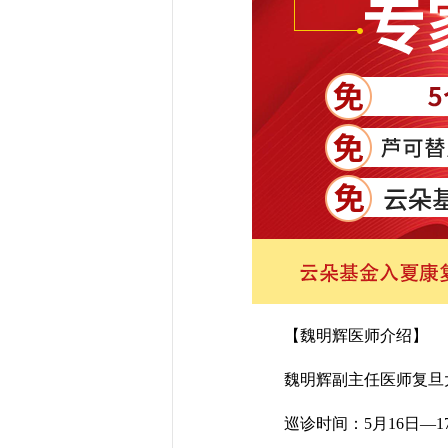
【魏明辉医师介绍】
魏明辉副主任医师复旦大
巡诊时间：5月16日—1