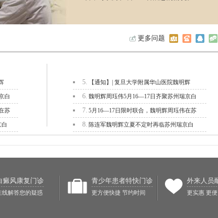
更多问题
5.
辉
【通知】| 复旦大学附属华山医院魏明辉
6.
京白
魏明辉周珏伟5月16—17日齐聚苏州瑞京白
7.
在苏
5月16—17日限时联合，魏明辉周珏伟在苏
8.
京白
陈连军魏明辉立夏不定时再临苏州瑞京白
白癜风康复门诊
青少年患者特快门诊
外来人员
在线解答您的疑惑
更方便快捷 节约时间
更实惠 更便