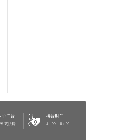
耐心门诊
接诊时间
民 更快捷
8：00--18：00