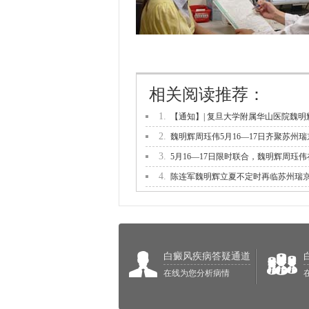
相关阅读推荐：
1.
【通知】| 复旦大学附属华山医院魏明
2.
魏明辉周珏伟5月16—17日齐聚苏州瑞
3.
5月16—17日限时联合，魏明辉周珏伟
4.
陈连军魏明辉立夏不定时再临苏州瑞
白癜风疾病答疑通道
在线为您分析病情