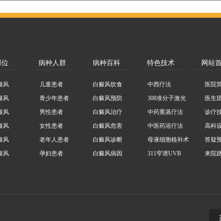
部位
病种人群
病种百科
特色技术
网站
癜风
儿童患者
白癜风饮食
中西疗法
医院
癜风
青少年患者
白癜风预防
308准分子激光
医生
癜风
男性患者
白癜风治疗
中药熏蒸疗法
诊疗
癜风
女性患者
白癜风危害
中医药浴疗法
高科
癜风
老年人患者
白癜风诊断
母液细胞植补术
答疑
癜风
孕妇患者
白癜风病因
311窄谱UVB
来院