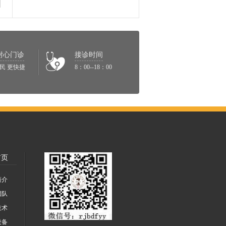
耐心门诊
接诊时间
民 更快捷
8：00--18：00
首页
简介
团队
技术
设备