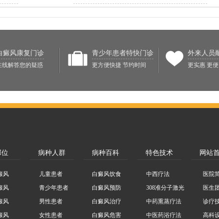
白癜风康复门诊
青少年患者特快门诊
外来人员
在线解答您的疑惑
更方便快捷 节约时间
更实惠 更便
部位
病种人群
病种百科
特色技术
网站
癜风
儿童患者
白癜风饮食
中西疗法
医院
癜风
青少年患者
白癜风预防
308准分子激光
医生
癜风
男性患者
白癜风治疗
中药熏蒸疗法
诊疗
癜风
女性患者
白癜风危害
中医药浴疗法
高科