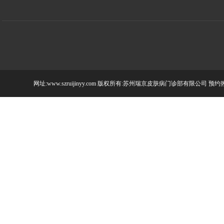
网址:www.szruijinyy.com 版权所有:苏州瑞京皮肤病门诊部有限公司 预