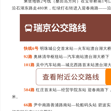
乘坐地铁2号线（桑田岛方向）在宝带桥南1号
沿石湖东路走480米，红绿灯右转进入迎春南路——沿
快
线6
号
明珠城公交首末站—火车站澹台湖大桥下
92路
奥林清华枢纽站—汽车南站澹台湖大桥下，
101路
吴中汽车站南—城北西路首末站澹台湖大
504路
红庄首末站—经贸学院东站 迎春南路下，
米。
6
6路
尹中南路善浦路南站—轮船码头站 碧波实