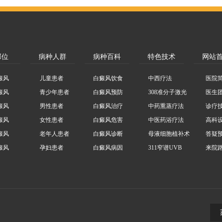
部位
病种人群
病种百科
特色技术
网站
癜风
儿童患者
白癜风饮食
中西疗法
医院
癜风
青少年患者
白癜风预防
308准分子激光
医生
癜风
男性患者
白癜风治疗
中药熏蒸疗法
诊疗
癜风
女性患者
白癜风危害
中医药浴疗法
高科
癜风
老年人患者
白癜风诊断
母液细胞植补术
答疑
癜风
孕妇患者
白癜风病因
311窄谱UVB
来院