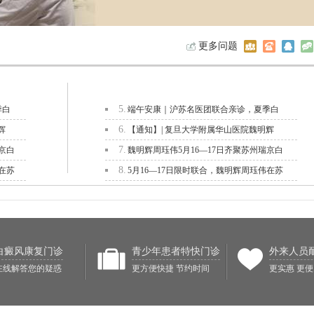
更多问题
5.
季白
端午安康｜沪苏名医团联合亲诊，夏季白
6.
辉
【通知】| 复旦大学附属华山医院魏明辉
7.
京白
魏明辉周珏伟5月16—17日齐聚苏州瑞京白
8.
在苏
5月16—17日限时联合，魏明辉周珏伟在苏
白癜风康复门诊
青少年患者特快门诊
外来人员
在线解答您的疑惑
更方便快捷 节约时间
更实惠 更便