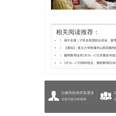
相关阅读推荐：
1.
端午安康｜沪苏名医团联合亲诊，夏
2.
【通知】| 复旦大学附属华山医院魏明
3.
魏明辉周珏伟5月16—17日齐聚苏州瑞
4.
5月16—17日限时联合，魏明辉周珏伟
白癜风疾病答疑通道
在线为您分析病情