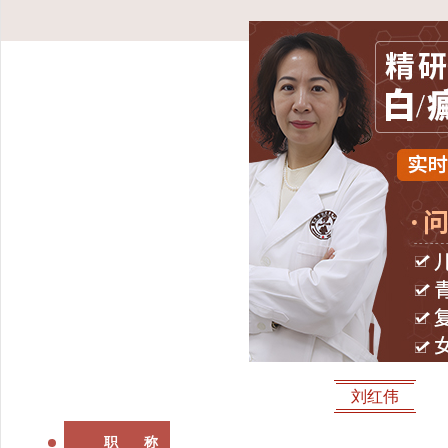
刘红伟
职 称