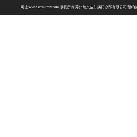
网址:www.szruijinyy.com 版权所有:苏州瑞京皮肤病门诊部有限公司 预