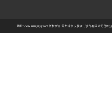
网址:www.szruijinyy.com 版权所有:苏州瑞京皮肤病门诊部有限公司 预