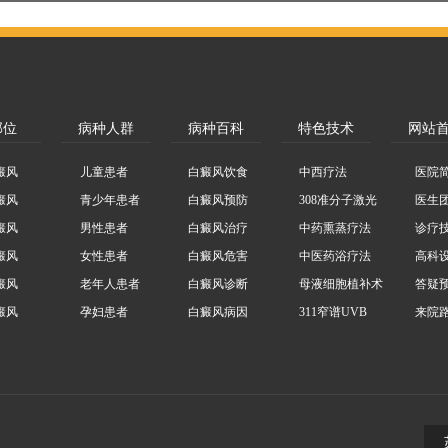
部位
病种人群
病种百科
特色技术
网站
癜风
儿童患者
白癜风饮食
中西疗法
医院
癜风
青少年患者
白癜风预防
308准分子激光
医生
癜风
男性患者
白癜风治疗
中药熏蒸疗法
诊疗
癜风
女性患者
白癜风危害
中医药浴疗法
高科
癜风
老年人患者
白癜风诊断
母液细胞植补术
答疑
癜风
孕妇患者
白癜风病因
311窄谱UVB
来院