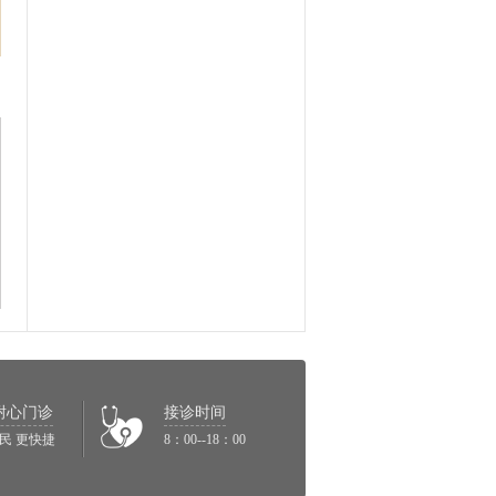
耐心门诊
接诊时间
民 更快捷
8：00--18：00