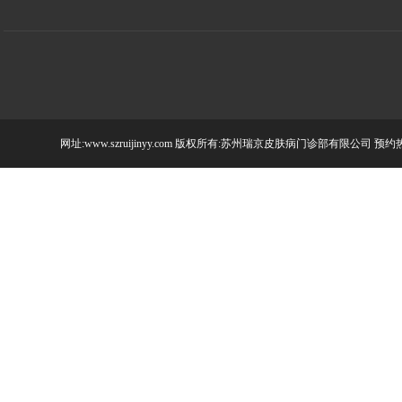
网址:www.szruijinyy.com 版权所有:苏州瑞京皮肤病门诊部有限公司 预