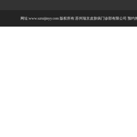
网址:www.szruijinyy.com 版权所有:苏州瑞京皮肤病门诊部有限公司 预