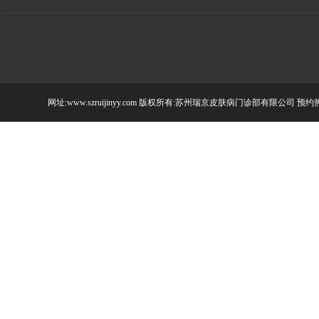
网址:www.szruijinyy.com 版权所有:苏州瑞京皮肤病门诊部有限公司 预