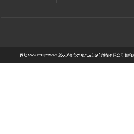
网址:www.szruijinyy.com 版权所有:苏州瑞京皮肤病门诊部有限公司 预