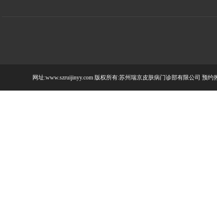
网址:www.szruijinyy.com 版权所有:苏州瑞京皮肤病门诊部有限公司 预