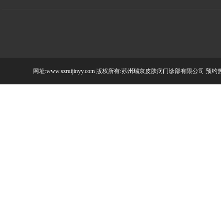
网址:www.szruijinyy.com 版权所有:苏州瑞京皮肤病门诊部有限公司 预