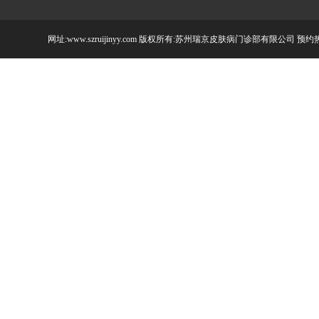
网址:www.szruijinyy.com 版权所有:苏州瑞京皮肤病门诊部有限公司 预